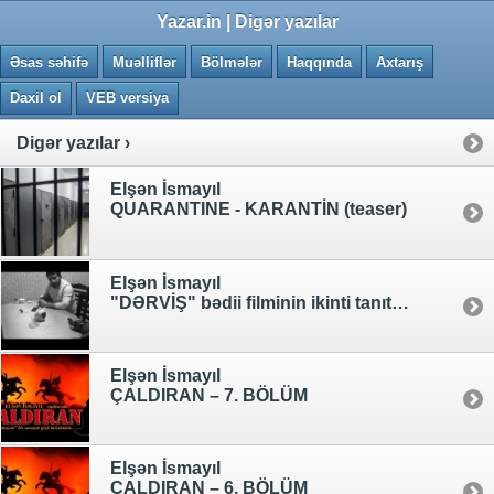
0.1392 saniye
Yazar.in | Digər yazılar
Əsas səhifə
Muəlliflər
Bölmələr
Haqqında
Axtarış
Daxil ol
VEB versiya
Digər yazılar ›
Elşən İsmayıl
QUARANTINE - KARANTİN (teaser)
Elşən İsmayıl
"DƏRVİŞ" bədii filminin ikinti tanıtımı - VİDEO
Elşən İsmayıl
ÇALDIRAN – 7. BÖLÜM
Elşən İsmayıl
ÇALDIRAN – 6. BÖLÜM