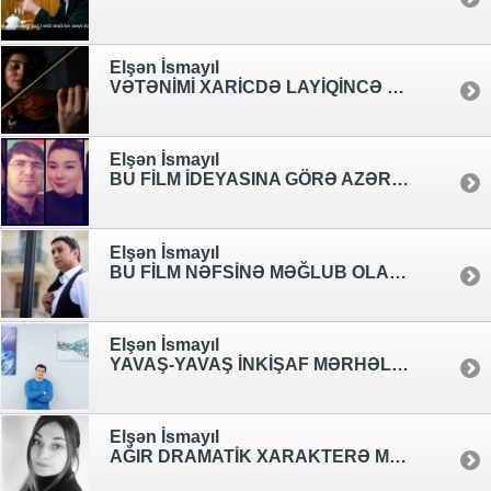
Elşən İsmayıl
VƏTƏNİMİ XARİCDƏ LAYİQİNCƏ TƏMSİL EDƏ BİLMƏK ƏN BÖYÜK ARZULARIMDAN BİRİDİR. – “QUCAQLA MƏNİ” FİLMİNİN “AYSEL” OBRAZINA CAN VERƏN İSTEDADLI AKTRİSA İZABELLA QURBANLI
Elşən İsmayıl
BU FİLM İDEYASINA GÖRƏ AZƏRBAYCAN KİNO MƏKANINDA YEGANƏDİR – “VİRTUAL SEVGİ” FİLMİNİN “ORXAN” OBRAZINA CAN VERƏN İSTEDADLI AKTYOR YAQUB RZAYEV
Elşən İsmayıl
BU FİLM NƏFSİNƏ MƏĞLUB OLAN BİR ADAMIN ACI HEKAYƏSİNDƏN BƏHS EDİR – “60 SANİYƏ” FİLMİNİN “XOSROV” OBRAZINA CAN VERƏN İSTEDADLI AKTYOR TURAL ƏSGƏROV
Elşən İsmayıl
YAVAŞ-YAVAŞ İNKİŞAF MƏRHƏLƏSİNİ KEÇİRİK, UĞUR QAZANMAQ ÜÇÜN HƏLƏ ÇOX YOL GEDƏCƏYİK – “60 SANİYƏ” FİLMİNİN “QƏDİR” OBRAZINA CAN VERƏN İSTEDADLI AKTYOR VƏ REJİSSOR TEHRAN RƏHİMOV
Elşən İsmayıl
AĞIR DRAMATİK XARAKTERƏ MALİK ROLUM VAR – “60 SANİYƏ” FİLMİNİN “ŞİRİN” OBRAZINA CAN VERƏN İSTEDADLI AKTRİSA, REJİSSOR LEYLA ƏŞRƏFLİ FİLM HAQQINDA DANIŞDI