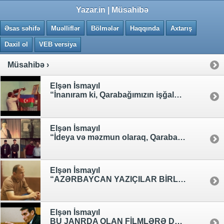
0.0318 saniye
Yazar.in | Müsahibə
Əsas səhifə
Muəlliflər
Bölmələr
Haqqında
Axtarış
Daxil ol
VEB versiya
Müsahibə ›
Elşən İsmayıl
“İnanıram ki, Qarabağımızın işğaldan azad olunması münasibətilə hələ bundan sonra bir-birindən gözəl filmlər çəkiləcək.” - İBRAHİM HƏSSAS
Elşən İsmayıl
“İdeya və məzmun olaraq, Qarabağın seçilməsi ilə çox xüsusi bir milli təfəkkürdən xəbər verir.” - Yeni Qarabağ filmi “TARIN SİRRİ” bədii filminin İcraçı Prodüseri və aktyoru Rövşən Babayevin müsahibəsi...
Elşən İsmayıl
“AZƏRBAYCAN YAZIÇILAR BİRLİYİ "ƏDƏBİYYAT" QƏZETİNİN KÖLƏSİNƏ ÇEVRİLİB.”– İBRAHİM HƏSSAS
Elşən İsmayıl
BU JANRDA OLAN FİLMLƏRƏ DAHA ÇOX DİQQƏT AYRILMALIDIR. – “QUCAQLA MƏNİ” FİLMİNİN “AYDIN” OBRAZINA CAN VERƏN İSTEDADLI AKTYOR VAQİF İBRAHİM