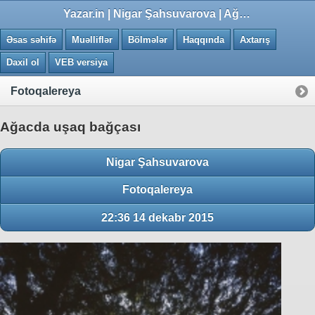
0.0192 saniye
Yazar.in | Nigar Şahsuvarova | Ağacda uşaq bağçası
Əsas səhifə
Muəlliflər
Bölmələr
Haqqında
Axtarış
Daxil ol
VEB versiya
Fotoqalereya
Ağacda uşaq bağçası
Nigar Şahsuvarova
Fotoqalereya
22:36 14 dekabr 2015