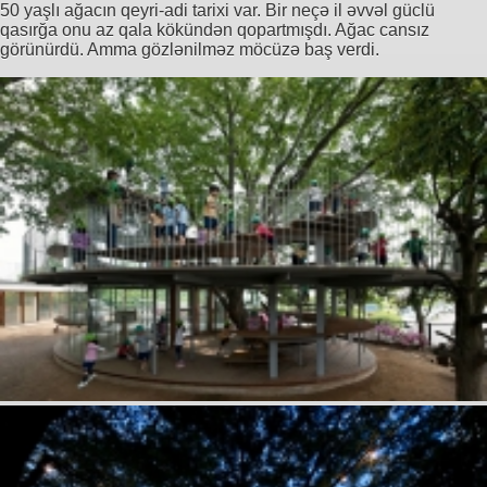
50 yaşlı ağacın qeyri-adi tarixi var. Bir neçə il əvvəl güclü
qasırğa onu az qala kökündən qopartmışdı. Ağac cansız
görünürdü. Amma gözlənilməz möcüzə baş verdi.