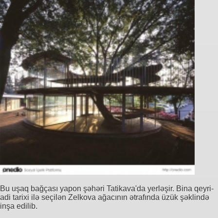
Bu uşaq bağçası yapon şəhəri Tatikava'da yerləşir. Bina qeyri-
adi tarixi ilə seçilən Zelkova ağacının ətrafında üzük şəklində
inşa edilib.