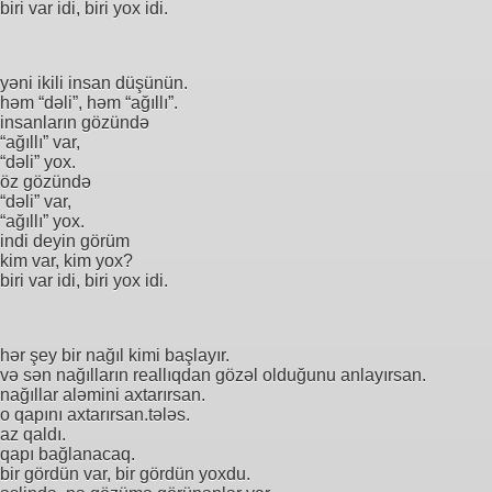
biri var idi, biri yox idi.
yəni ikili insan düşünün.
həm “dəli”, həm “ağıllı”.
insanların gözündə
“ağıllı” var,
“dəli” yox.
öz gözündə
“dəli” var,
“ağıllı” yox.
indi deyin görüm
kim var, kim yox?
biri var idi, biri yox idi.
hər şey bir nağıl kimi başlayır.
və sən nağılların reallıqdan gözəl olduğunu anlayırsan.
nağıllar aləmini axtarırsan.
o qapını axtarırsan.tələs.
az qaldı.
qapı bağlanacaq.
bir gördün var, bir gördün yoxdu.