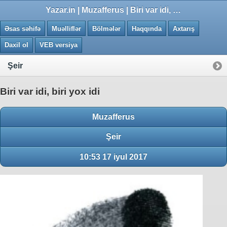
0.0202 saniye
Yazar.in | Muzafferus | Biri var idi, biri yox idi
Əsas səhifə
Muəlliflər
Bölmələr
Haqqında
Axtarış
Daxil ol
VEB versiya
Şeir
Biri var idi, biri yox idi
Muzafferus
Şeir
10:53 17 iyul 2017