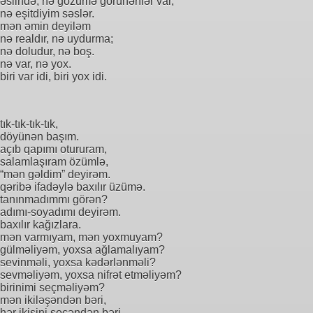
əslində, nə gözümə görünənlər var,
nə eşitdiyim səslər.
mən əmin deyiləm
nə realdır, nə uydurma;
nə doludur, nə boş.
nə var, nə yox.
biri var idi, biri yox idi.
tık-tık-tık-tık,
döyünən başım.
açıb qapımı otururam,
salamlaşıram özümlə,
“mən gəldim” deyirəm.
qəribə ifadəylə baxılır üzümə.
tanınmadımmı görən?
adımı-soyadımı deyirəm.
baxılır kağızlara.
mən varmıyam, mən yoxmuyam?
gülməliyəm, yoxsa ağlamalıyam?
sevinməli, yoxsa kədərlənməli?
sevməliyəm, yoxsa nifrət etməliyəm?
birinimi seçməliyəm?
mən ikiləşəndən bəri,
hər ikisini seçəndən bəri