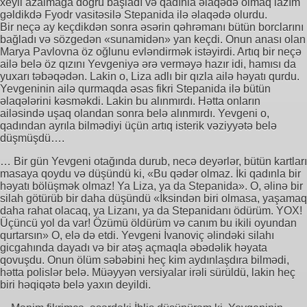
xeyli azalmağa doğru başladı və qadınla əlaqədə olmaq lazım
gəldikdə Fyodr vasitəsilə Stepanida ilə əlaqədə olurdu.
Bir neçə ay keçdikdən sonra əsərin qəhrəmanı bütün borclarını
bağladı və sözgedən «sunamidən» yan keçdi. Onun anası olan
Marya Pavlovna öz oğlunu evləndirmək istəyirdi. Artıq bir neçə
ailə belə öz qızını Yevgeniyə ərə verməyə hazır idi, hamısı da
yuxarı təbəqədən. Lakin o, Liza adlı bir qızla ailə həyatı qurdu.
Yevgeninin ailə qurmaqda əsas fikri Stepanida ilə bütün
əlaqələrini kəsməkdi. Lakin bu alınmırdı. Hətta onların
ailəsində uşaq olandan sonra belə alınmırdı. Yevgeni o,
qadından ayrıla bilmədiyi üçün artıq isterik vəziyyətə belə
düşmüşdü….
… Bir gün Yevgeni otağında durub, necə deyərlər, bütün kartları
masaya qoydu və düşündü ki, «Bu qədər olmaz. İki qadınla bir
həyatı bölüşmək olmaz! Ya Liza, ya da Stepanida». O, əlinə bir
silah götürüb bir daha düşündü «İksindən biri olmasa, yaşamaq
daha rahat olacaq, ya Lizanı, ya da Stepanidanı ödürüm. YOX!
Üçüncü yol da var! Özümü öldürüm və canım bu ikili oyundan
qurtarsın» O, elə də etdi. Yevgeni İvanoviç əlindəki silahı
gicgahında dayadı və bir atəş açmaqla əbədəlik həyata
qovuşdu. Onun ölüm səbəbini heç kim aydınlaşdıra bilmədi,
hətta polislər belə. Müəyyən versiyalar irəli sürüldü, lakin heç
biri həqiqətə belə yaxın deyildi.