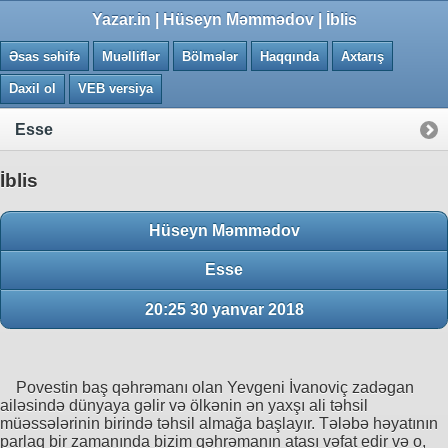
0.0067 saniye
Yazar.in | Hüseyn Məmmədov | İblis
Əsas səhifə
Muəlliflər
Bölmələr
Haqqında
Axtarış
Daxil ol
VEB versiya
Esse
İblis
Hüseyn Məmmədov
Esse
20:25 30 yanvar 2018
Povestin baş qəhrəmanı olan Yevgeni İvanoviç zadəgan
ailəsində dünyaya gəlir və ölkənin ən yaxşı ali təhsil
müəssələrinin birində təhsil almağa başlayır. Tələbə həyatının
parlaq bir zamanında bizim qəhrəmanın atası vəfat edir və o,