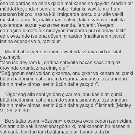
ona və qardaşına miras qalan malikanəsinə qayıdır. Aradan bir
müddət keçəndən sonra o, xəbər tutur ki, vaxtilə mərhum
atasının bir çox insana külli miqdarda borcu olur ailə vəkili
məsləhət görür ki, malikanəni satsın, lakin İvanoviç ağılı ilə
çoxlarında, sözün yaxşı mənasında, fərqlənir. Yevgeni
qardaşına birdəfələik müəyyən miqdarda pul ödəməyi təklif
edir, əvəzində isə ona düşən mirasdan (malikanənin yarısı)
imtina edəcək və o, razı olur.
Müəllif əbəs yerə əsərinin əvvəlində zinaya aid üç sitat
yazmayıb.
“Mən isə deyirəm ki, qadına şəhvətlə baxan şəxs artıq öz
ürəyində onunla zina etmiş olur”.
“Sağ gözün səni yoldan çıxarırsa, onu çıxar və kənara at, çünki
bütün bədəninin cəhənnəmdə yanmasındansa, əzalarından
birinin məhv olması sənin üçün daha yaxşıdır”.
“Əgər sağ əlin səni yoldan çıxarırsa, onu kəsib at, çünki
bütün bədəninin cəhənnəmdə yanmasındansa, əzalarından
birinin məhv olması sənin üçün daha yaxşıdır” İstinad: (Matfey
V , 28, 29, 30)
Bu sitatlar əsərin «özəyini» oxucuya əvvəlcədən izah etdirir.
Onların ailə vəkili məsləhət görür ki, malikanənin bir hissəsini
satmaqla borcları tam bağlamaq olar, bununla da bu