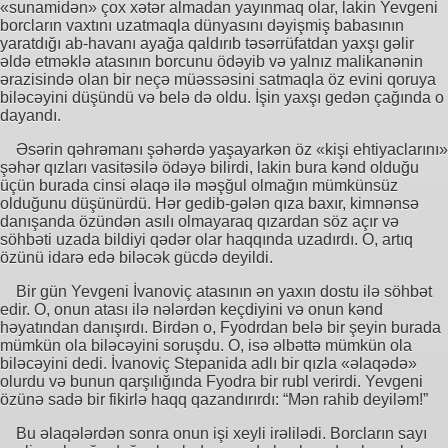
«sunamidən» çox xətər almadan yayınmaq olar, lakin Yevgeni
borcların vaxtını uzatmaqla dünyasını dəyişmiş babasının
yaratdığı ab-havanı ayağa qaldırıb təsərrüfatdan yaxşı gəlir
əldə etməklə atasının borcunu ödəyib və yalnız malikanənin
ərazisində olan bir neçə müəssəsini satmaqla öz evini qoruya
biləcəyini düşündü və belə də oldu. İşin yaxşı gedən çağında o
dayandı.
Əsərin qəhrəmanı şəhərdə yaşayarkən öz «kişi ehtiyaclarını»
şəhər qızları vasitəsilə ödəyə bilirdi, lakin bura kənd olduğu
üçün burada cinsi əlaqə ilə məşğul olmağın mümkünsüz
olduğunu düşünürdü. Hər gedib-gələn qıza baxır, kimnənsə
danışanda özündən asılı olmayaraq qızardan söz açır və
söhbəti uzada bildiyi qədər olar haqqında uzadırdı. O, artıq
özünü idarə edə biləcək gücdə deyildi.
Bir gün Yevgeni İvanoviç atasının ən yaxın dostu ilə söhbət
edir. O, onun atası ilə nələrdən keçdiyini və onun kənd
həyatından danışırdı. Birdən o, Fyodrdan belə bir şeyin burada
mümkün ola biləcəyini soruşdu. O, isə əlbəttə mümkün ola
biləcəyini dedi. İvanoviç Stepanida adlı bir qızla «əlaqədə»
olurdu və bunun qarşılığında Fyodra bir rubl verirdi. Yevgeni
özünə sadə bir fikirlə haqq qazandırırdı: “Mən rahib deyiləm!”
Bu əlaqələrdən sonra onun işi xeyli irəlilədi. Borcların sayı