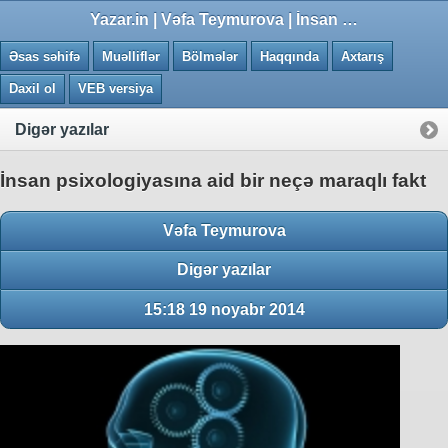
0.0071 saniye
Yazar.in | Vəfa Teymurova | İnsan psixologiyasına aid bir neçə maraqlı fakt
Əsas səhifə
Muəlliflər
Bölmələr
Haqqında
Axtarış
Daxil ol
VEB versiya
Digər yazılar
İnsan psixologiyasına aid bir neçə maraqlı fakt
Vəfa Teymurova
Digər yazılar
15:18 19 noyabr 2014