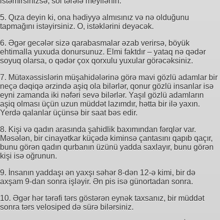
istəmirsinizsə, sol tərəfə meyllənin.
5. Qıza deyin ki, ona hədiyyə almısınız və nə olduğunu
tapmağını istəyirsiniz. O, istəklərini deyəcək.
6. Əgər gecələr sizə qarabasmalar əzab verirsə, böyük
ehtimalla yuxuda donursunuz. Elmi faktdır – yataq nə qədər
soyuq olarsa, o qədər çox qorxulu yuxular görəcəksiniz.
7. Mütəxəssislərin müşahidələrinə görə mavi gözlü adamlar bir
neçə dəqiqə ərzində aşiq ola bilərlər, qonur gözlü insanlar isə
eyni zamanda iki nəfəri sevə bilərlər. Yaşıl gözlü adamların
aşiq olması üçün uzun müddət lazımdır, hətta bir ilə yaxın.
Yerdə qalanlar üçünsə bir saat bəs edir.
8. Kişi və qadın arasında şahidlik baxımından fərqlər var.
Məsələn, bir cinayətkar küçədə kiminsə çantasını qapıb qaçır,
bunu görən qadın qurbanın üzünü yadda saxlayır, bunu görən
kişi isə oğrunun.
9. İnsanın yaddaşı ən yaxşı səhər 8-dən 12-ə kimi, bir də
axşam 9-dan sonra işləyir. Ən pis isə günortadan sonra.
10. Əgər hər tərəfi tərs göstərən eynək taxsanız, bir müddət
sonra tərs velosiped də sürə bilərsiniz.