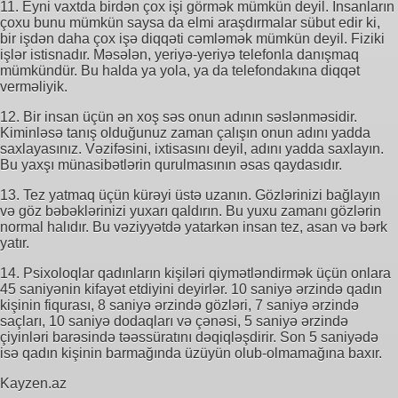
11. Eyni vaxtda birdən çox işi görmək mümkün deyil. İnsanların
çoxu bunu mümkün saysa da elmi araşdırmalar sübut edir ki,
bir işdən daha çox işə diqqəti cəmləmək mümkün deyil. Fiziki
işlər istisnadır. Məsələn, yeriyə-yeriyə telefonla danışmaq
mümkündür. Bu halda ya yola, ya da telefondakına diqqət
verməliyik.
12. Bir insan üçün ən xoş səs onun adının səslənməsidir.
Kiminləsə tanış olduğunuz zaman çalışın onun adını yadda
saxlayasınız. Vəzifəsini, ixtisasını deyil, adını yadda saxlayın.
Bu yaxşı münasibətlərin qurulmasının əsas qaydasıdır.
13. Tez yatmaq üçün kürəyi üstə uzanın. Gözlərinizi bağlayın
və göz bəbəklərinizi yuxarı qaldırın. Bu yuxu zamanı gözlərin
normal halıdır. Bu vəziyyətdə yatarkən insan tez, asan və bərk
yatır.
14. Psixoloqlar qadınların kişiləri qiymətləndirmək üçün onlara
45 saniyənin kifayət etdiyini deyirlər. 10 saniyə ərzində qadın
kişinin fiqurası, 8 saniyə ərzində gözləri, 7 saniyə ərzində
saçları, 10 saniyə dodaqları və çənəsi, 5 saniyə ərzində
çiyinləri barəsində təəssüratını dəqiqləşdirir. Son 5 saniyədə
isə qadın kişinin barmağında üzüyün olub-olmamağına baxır.
Kayzen.az