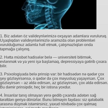
1. Biz adətən öz valideynlərimizə oxşayan adamlara vuruluruq.
Uşaqlıqdan valideynlərimizlə aramızda olan problemləri
vurulduğumuz adamla həll etmək, çatışmazlıqları onda
tapmağa çalışırıq.
2. Hətta müsbət hadisələr belə — universiteti bitirmək,
evlənmək və ya yeni işə başlamaq, depressiyaya gətirib çıxara
bilir.
3. Psixologiyada belə prinsip var: bir hadisədən nə qədər çox
şey gözləyirsənsə, o qədər də çox məyusluq yaşayırsan. Çox
gözləyirsən – az əldə edirsən, az gözləyirsən, çox əldə edirsən.
Bu dəmir prinsipdir, heç bir istisna yoxdur.
4. İnsanlar tanış olmayan yerə gedib çıxanda adətən sağ
tərəfdən geriyə dönürlər. Bunu bilməyin faydası: siz qələbəlik
arasına düşmək istəmirsiniz, yaxud növbədə çox qalmaq