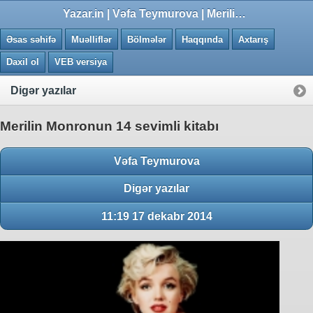
0.0285 saniye
Yazar.in | Vəfa Teymurova | Merilin Monronun 14 sevimli kitabı
Əsas səhifə
Muəlliflər
Bölmələr
Haqqında
Axtarış
Daxil ol
VEB versiya
Digər yazılar
Merilin Monronun 14 sevimli kitabı
Vəfa Teymurova
Digər yazılar
11:19 17 dekabr 2014