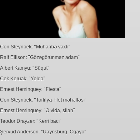
Con Steynbek: "Müharibə vaxtı"
Ralf Ellison: "Gözəgörünməz adam"
Albert Kamyu: "Süqut"
Cek Keruak: "Yolda"
Ernest Heminquey: "Fiesta"
Con Steynbek: "Tortilya-Flet məhəlləsi"
Ernest Heminquey: "Əlvida, silah"
Teodor Drayzer: "Kerri bacı"
Şervud Anderson: "Uaynsburq, Oqayo"