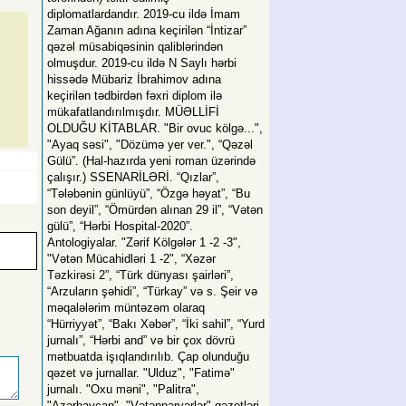
diplomatlardandır. 2019-cu ildə İmam
Zaman Ağanın adına keçirilən “İntizar”
qəzəl müsabiqəsinin qaliblərindən
olmuşdur. 2019-cu ildə N Saylı hərbi
hissədə Mübariz İbrahimov adına
keçirilən tədbirdən fəxri diplom ilə
mükafatlandırılmışdır. MÜƏLLİFİ
OLDUĞU KİTABLAR. "Bir ovuc kölgə...",
"Ayaq səsi", "Dözümə yer ver.", “Qəzəl
Gülü”. (Hal-hazırda yeni roman üzərində
çalışır.) SSENARİLƏRİ. “Qızlar”,
“Tələbənin günlüyü”, “Özgə həyat”, “Bu
son deyil”, “Ömürdən alınan 29 il”, “Vətən
gülü”, “Hərbi Hospital-2020”.
Antologiyalar. "Zərif Kölgələr 1 -2 -3",
"Vətən Mücahidləri 1 -2", “Xəzər
Təzkirəsi 2”, “Türk dünyası şairləri”,
“Arzuların şəhidi”, “Türkay” və s. Şeir və
məqalələrim müntəzəm olaraq
“Hürriyyət”, “Bakı Xəbər”, “İki sahil”, “Yurd
jurnalı”, “Hərbi and” və bir çox dövrü
mətbuatda işıqlandırılıb. Çap olunduğu
qəzet və jurnallar. "Ulduz", "Fatimə"
jurnalı. "Oxu məni", "Palitra",
"Azərbaycan", "Vətənpərvərlər" qəzetləri