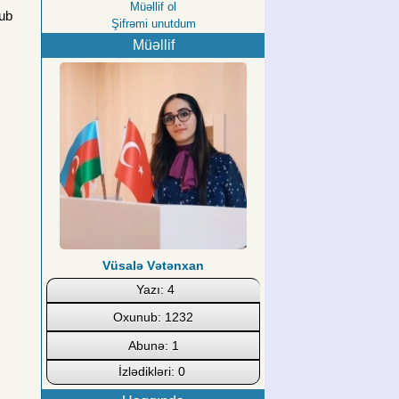
Müəllif ol
nub
Şifrəmi unutdum
Müəllif
Vüsalə Vətənxan
Yazı: 4
Oxunub: 1232
Abunə: 1
İzlədikləri: 0