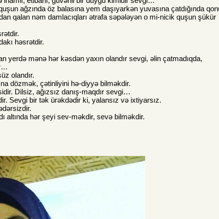
 inamlı, etibarlı, güvənli bir duyğu kimidir sevgi…
ir quşun ağzında öz balasına yem daşıyarkən yuvasına çatdığında qo
dan qalan nəm damlacıqları ətrafa səpələyən o mi-nicik quşun şükür
ətdir.
akı həsrətdir.
an yerdə mənə hər kəsdən yaxın olandır sevgi, əlin çatmadıqda,
ir…
üz olandır.
a dözmək, çətinliyini hə-diyyə bilməkdir.
idir. Dilsiz, ağızsız danış-maqdır sevgi…
. Sevgi bir tək ürəkdədir ki, yalansız və ixtiyarsız.
dərsizdir.
ı altında hər şeyi sev-məkdir, sevə bilməkdir.