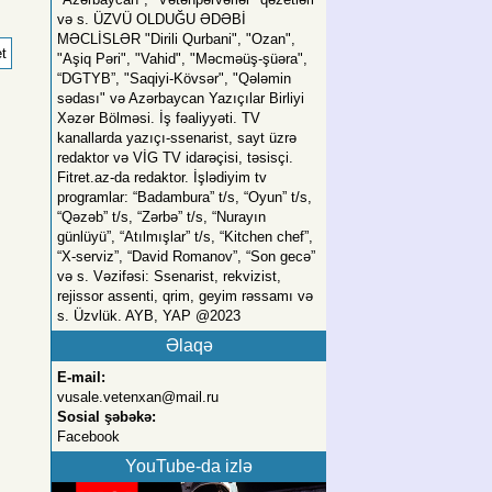
və s. ÜZVÜ OLDUĞU ƏDƏBİ
MƏCLİSLƏR "Dirili Qurbani", "Ozan",
"Aşiq Pəri", "Vahid", "Məcməüş-şüəra",
“DGTYB”, "Saqiyi-Kövsər", "Qələmin
sədası" və Azərbaycan Yazıçılar Birliyi
Xəzər Bölməsi. İş fəaliyyəti. TV
kanallarda yazıçı-ssenarist, sayt üzrə
redaktor və VİG TV idarəçisi, təsisçi.
Fitret.az-da redaktor. İşlədiyim tv
programlar: “Badambura” t/s, “Oyun” t/s,
“Qəzəb” t/s, “Zərbə” t/s, “Nurayın
günlüyü”, “Atılmışlar” t/s, “Kitchen chef”,
“X-serviz”, “David Romanov”, “Son gecə”
və s. Vəzifəsi: Ssenarist, rekvizist,
rejissor assenti, qrim, geyim rəssamı və
s. Üzvlük. AYB, YAP @2023
Əlaqə
E-mail:
vusale.vetenxan@mail.ru
Sosial şəbəkə:
Facebook
YouTube-da izlə