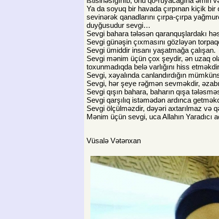
istisinəsığınıb, onu qo-ruyacağına əmin və
Ya da soyuq bir havada çırpınan kiçik b
sevinərək qanadlarını çırpa-çırpa yağmur
duyğusudur sevgi…
Sevgi bahara tələsən qaranquşlardakı həsr
Sevgi günəşin çıxmasını gözləyən torpaqd
Sevgi ümiddir insanı yaşatmağa çalışan.
Sevgi mənim üçün çox şeydir, ən uzaq ol
toxunmadıqda belə varlığını hiss etməkd
Sevgi, xəyalında canlandırdığın mümküns
Sevgi, hər şeye rəğmən sevməkdir, əzabın
Sevgi qışın bahara, baharın qışa tələsməs
Sevgi qarşılıq istəmədən ardınca getməkdir
Sevgi ölçülməzdir, dəyəri axtarılmaz və qə
Mənim üçün sevgi, uca Allahın Yaradıcı ad
Vüsalə Vətənxan