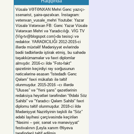
Haqqında
Vüsalə VƏTƏNXAN Mehri Gənc yazıçı-
ssenarist, şairə-qəzəlxan. İnstagram:
vetenxan_vusale_mehri Youtube: Yazar
Vüsalə Vətənxan FB: Gənc Yazar Vüsalə
Vətənxan Mehri və Yaradıcılığı. VİG TV
(
Vig-tv@blogspot.com
)-da təsisçi və
redaktor. YARADICILIĞI 2012-2015-ci
illərdə müxtəlif Mədəniyyət evlərində
bədii tədbirlərdə iştirak etmiş, bu sahədə
təşəkkürnamələr və fəxri diplomlar
almışdır. 2016-cı ildə "Foto-fakt"
qəzetinin keçirdiyi rəy sorğusunun
nəticələrinə əsasən “İstedadlı Gənc
Qələm” fəxri mükafatı ilə təltif
olunmuşdur. 2015-2016 –cı illərdə
“Ulusəs” və “Yeni şans” qəzetlərinin
redaksiya heyətləri tərəfindən “Ədəbi Söz
Sahibi” və “Yaradıcı Qələm Sahibi” fəxri
diplomu təltif olunmuşdur. 2018-ci ildə
Mədəniyyət Nazirliyinin təşkili ilə “Söz”
ədəbi layihəsi çərçivəsində keçirilən
“Nəsimi – şeir, sənət və mənəviyyat”
festivalının (Leyla xanım Əliyeva
tərəfindən) təltif edilmiş