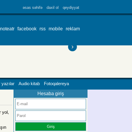
əsas səhifə
daxil ol
qeydiyyat
inoteatr
facebook
rss
mobile
reklam
›
 yazılar
Audio kitab
Fotoqalereya
Hesaba giriş
 yol,
aşın