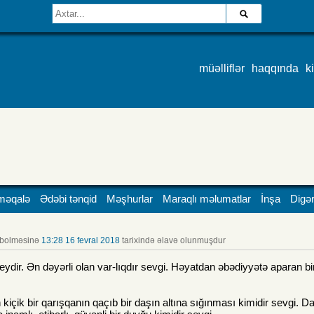
müəlliflər
haqqında
k
məqalə
Ədəbi tənqid
Məşhurlar
Maraqlı məlumatlar
İnşa
Digər
bolməsinə
13:28 16 fevral 2018
tarixində əlavə olunmuşdur
ydir. Ən dəyərli olan var-lıqdır sevgi. Həyatdan əbədiyyətə aparan bir
çik bir qarışqanın qaçıb bir daşın altına sığınması kimidir sevgi. D