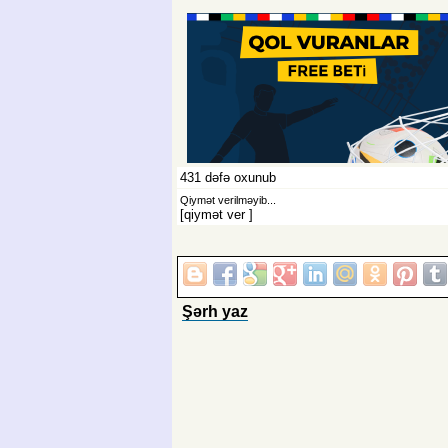
431
dəfə oxunub
Qiymət verilməyib...
[qiymət ver
]
Şərh yaz