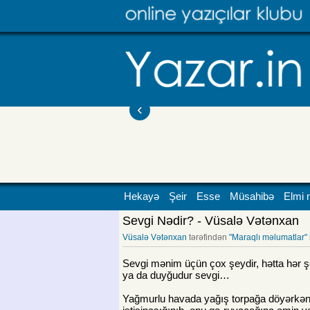
‹
Hekayə
Şeir
Esse
Müsahibə
Elmi 
Sevgi Nədir? - Vüsalə Vətənxan
Vüsalə Vətənxan
tərəfindən
"Maraqlı məlumatlar"
Sevgi mənim üçün çox şeydir, hətta hər şe
ya da duyğudur sevgi…
Yağmurlu havada yağış torpağa döyərkən ki