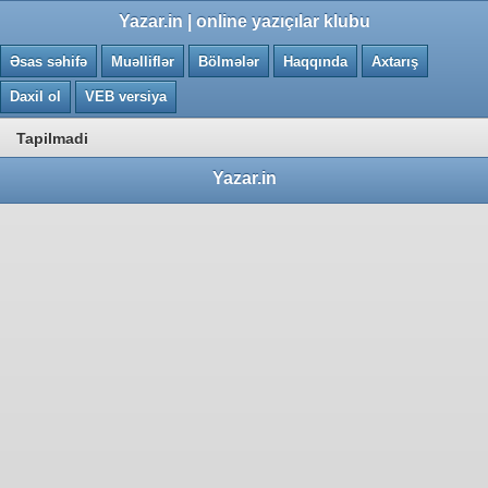
0.0028 saniye
Yazar.in | online yazıçılar klubu
Əsas səhifə
Muəlliflər
Bölmələr
Haqqında
Axtarış
Daxil ol
VEB versiya
Tapilmadi
Yazar.in