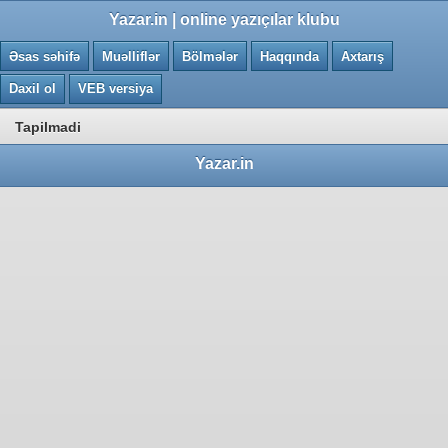
0.0082 saniye
Yazar.in | online yazıçılar klubu
Əsas səhifə
Muəlliflər
Bölmələr
Haqqında
Axtarış
Daxil ol
VEB versiya
Tapilmadi
Yazar.in