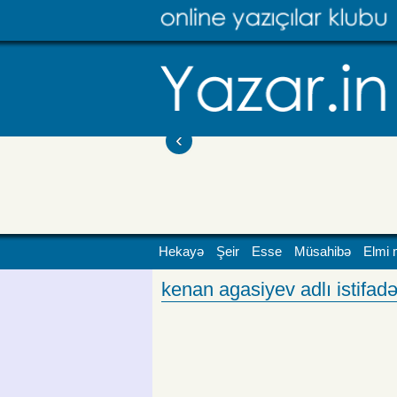
‹
Hekayə
Şeir
Esse
Müsahibə
Elmi 
kenan agasiyev adlı istifadəç