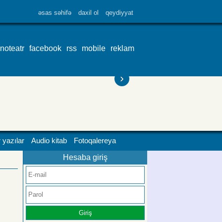
əsas səhifə
daxil ol
qeydiyyat
inoteatr
facebook
rss
mobile
reklam
›
 yazılar
Audio kitab
Fotoqalereya
Hesaba giriş