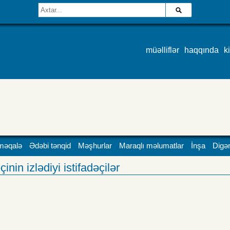
müəlliflər
haqqında
k
məqalə
Ədəbi tənqid
Məşhurlar
Maraqlı məlumatlar
İnşa
Digər
inin izlədiyi istifadəçilər