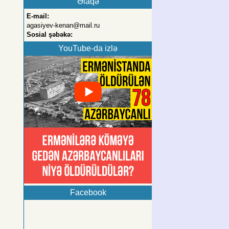
Əlaqə
E-mail:
agasiyev-kenan@mail.ru
Sosial şəbəkə:
YouTube-da izlə
Facebook