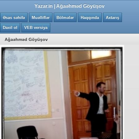
0.0217 saniye
Yazar.in | Ağaəhməd Göyüşov
Əsas səhifə
Muəlliflər
Bölmələr
Haqqında
Axtarış
Daxil ol
VEB versiya
Ağaəhməd Göyüşov