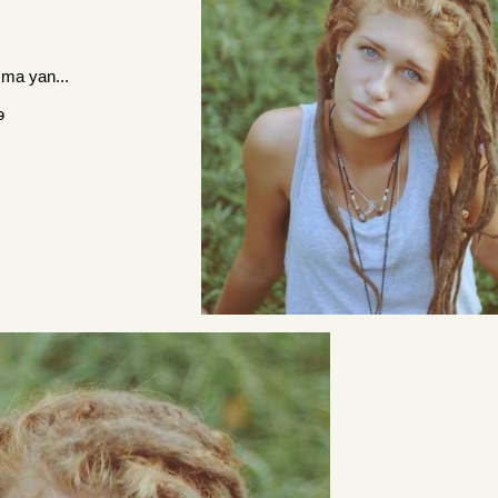
ıma yan...
ə