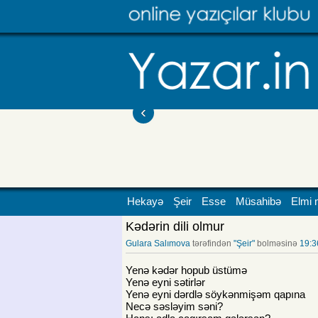
‹
Hekayə
Şeir
Esse
Müsahibə
Elmi 
Kədərin dili olmur
Gulara Salımova
tərəfindən
"Şeir"
bolməsinə
19:3
Yenə kədər hopub üstümə
Yenə eyni sətirlər
Yenə eyni dərdlə söykənmişəm qapına
Necə səsləyim səni?