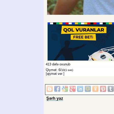
413
dəfə oxunub
Qiymət: 6/
10
(1 səs)
[qiymət ver
]
Şərh yaz