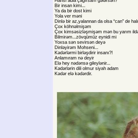
Hansı adla çagırsam gələrsən?
Bir insan kimi...
Ya da bir dost kimi
Yola ver məni
Dinlə bir az,yalannan da olsa “can” de hal
Çox köhnəlmişəm
Çox kimsəsizləşmişəm mən bu yarım ild
Bilmirəm...zövqümüz eynidi mi
Yoxsa sən sevirsən deyə
Dinləyirəm Mohseni...
Kədərlərmi birləşdirir insanı?!
Anlamıram nə deyir
Elə hey nədənsə gileylənir...
Kədərlərin dili olmur siyah adam
Kədər elə kədərdir.