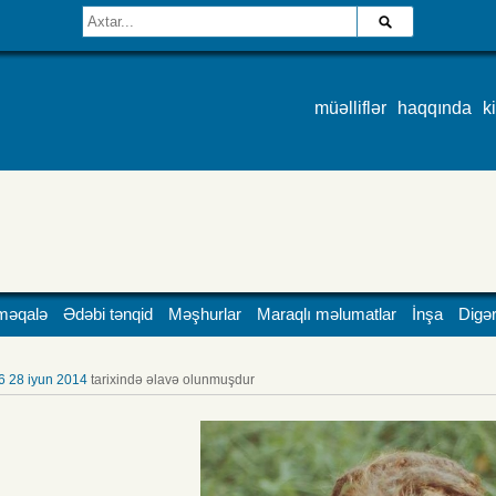
müəlliflər
haqqında
k
məqalə
Ədəbi tənqid
Məşhurlar
Maraqlı məlumatlar
İnşa
Digər
6 28 iyun 2014
tarixində əlavə olunmuşdur