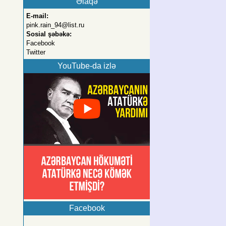
Əlaqə
E-mail:
pink.rain_94@list.ru
Sosial şəbəkə:
Facebook
Twitter
YouTube-da izlə
Facebook