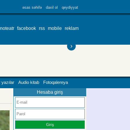
əsas səhifə
daxil ol
qeydiyyat
inoteatr
facebook
rss
mobile
reklam
›
 yazılar
Audio kitab
Fotoqalereya
Hesaba giriş