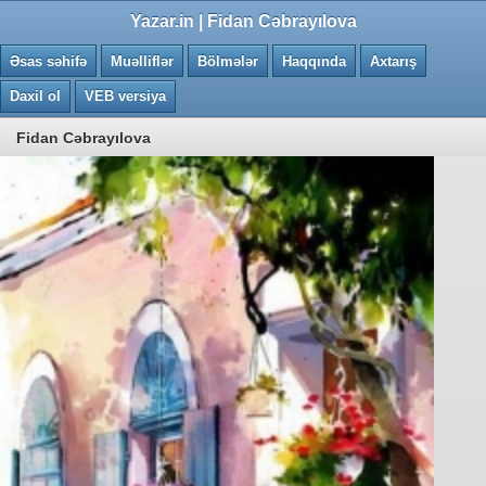
0.0384 saniye
Yazar.in | Fidan Cəbrayılova
Əsas səhifə
Muəlliflər
Bölmələr
Haqqında
Axtarış
Daxil ol
VEB versiya
Fidan Cəbrayılova