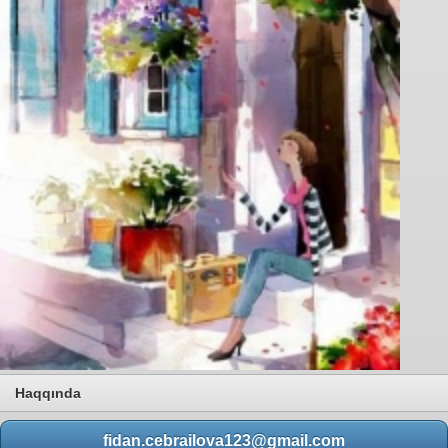
Haqqında
fidan.cebrailova123@gmail.com