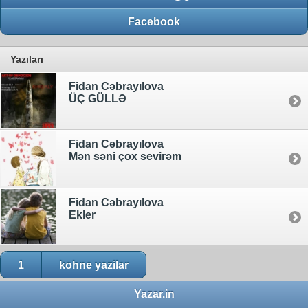
Facebook
Yazıları
Fidan Cəbrayılova
ÜÇ GÜLLƏ
Fidan Cəbrayılova
Mən səni çox sevirəm
Fidan Cəbrayılova
Ekler
1
kohne yazilar
Yazar.in