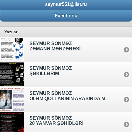
seymur551@list.ru
Facebook
Yazıları
SEYMUR SÖNMƏZ
ZƏMANƏ MƏNZƏRƏSİ
SEYMUR SÖNMƏZ
ŞƏKİLLƏRİM
SEYMUR SÖNMƏZ
ÖLƏM QOLLARININ ARASINDA MƏN
SEYMUR SÖNMƏZ
20 YANVAR ŞƏHİDLƏRİ