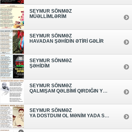
SEYMUR SÖNMƏZ
MÜƏLLİMLƏRİM
SEYMUR SÖNMƏZ
HAVADAN ŞƏHİDİN ƏTİRİ GƏLİR
SEYMUR SÖNMƏZ
ŞƏHİDİM
SEYMUR SÖNMƏZ
QALMIŞAM QƏLBİMİ QIRDIĞIN YERDƏ
SEYMUR SÖNMƏZ
YA DOSTDUM OL MƏNİM YADA SEVGİLİM