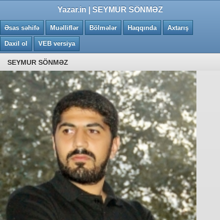
0.0714 saniye
Yazar.in | SEYMUR SÖNMƏZ
Əsas səhifə
Muəlliflər
Bölmələr
Haqqında
Axtarış
Daxil ol
VEB versiya
SEYMUR SÖNMƏZ