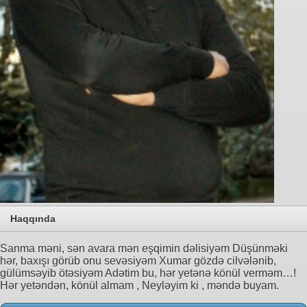
Haqqında
Sanma məni, sən avara mən eşqimin dəlisiyəm Düşünməki
hər, baxışı görüb onu sevəsiyəm Xumar gözdə cilvələnib,
gülümsəyib ötəsiyəm Adətim bu, hər yetənə könül verməm…!
Hər yetəndən, könül almam , Neyləyim ki , məndə buyam.